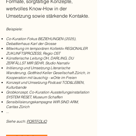
Formate, sorgfältige Konzepte,
wertvolles Know-How in der
Umsetzung sowie stärkende Kontakte.
Beispiele:
Co-Kuration Fokus BEZIEHUNGEN (2025),
Debattierhaus Karl der Grosse
Mitwirkung im temporären Kollektiv REGIONALER
ZUKUNFTSPROZESS, Regio OST
Künstlerische Leitung OH, DARLING, DU
ZERFÄLLST MIR SEHR, Studio Narrativ
Initiierung und Umsetzung Literarische
Wanderung, Gottfried Keller Gesellschaft Zürich, in
Kooperation mit lauschig - wOrte im Freien
Konzept und Umsetzung Podcast TOD&LEBEN,
Kulturbande
Grobkonzept, Co-Kuration Ausstellungsinstallation
SYSTEM RESET, Museum Schaffen
Sensibilisierungskampagne WIR SIND ARM,
Caritas Zürich
...
Siehe auch:
PORTFOLIO