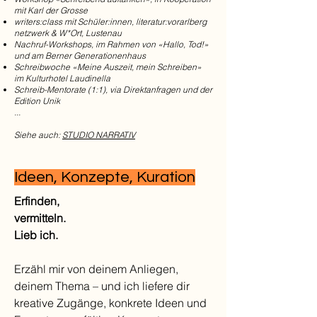
mit Karl der Grosse
writers:class mit Schüler:innen, literatur:vorarlberg
netzwerk & W*Ort, Lustenau
Nachruf-Workshops, im Rahmen von «Hallo, Tod!»
und am Berner Generationenhaus
Schreibwoche «Meine Auszeit, mein Schreiben»
im Kulturhotel Laudinella
Schreib-Mentorate (1:1), via Direktanfragen und der
Edition Unik
...
Siehe auch:
STUDIO NARRATIV
Ideen, Konzepte, Kuration
Erfinden,
vermitteln.
Lieb ich.
Erzähl mir von deinem Anliegen,
deinem Thema – und ich liefere dir
kreative Zugänge, konkrete Ideen und