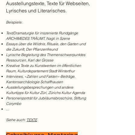
Ausstellungstexte, Texte für Webseiten,
Lyrisches und Literarisches.
Beispiele:
Text/Dramaturgie für inszenierte Rundgänge
ARCHIMEDES TRÄUMT, Nagli in Szene
Essays über die Wildnis, Rituale, den Garten und
die Zukunft, Der Pflanzenfreund
Lyrische Begleitung des Themenschwerpunktes
Ressourcen, Karl der Grosse
Kreative Texte zu Kunstwerken im öffentlichen
Raum, Kulturdepartement Stadt Winterthur
Interviews, «Zahlen und Fakten»-Beiträge,
Kantonsarchäologie Schaffhausen
Ausstellungsbesprechungen und andere
Kulturtipps für Kultur Züri, Zürichs Kultur Agenda
Personenporträt für Jubiläumsbroschüre, Stiftung
Corymbo
...
Siehe auch:
TEXTE