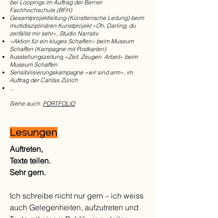
bei Loopings im Auftrag der Berner
Fachhochschule (BFH)
Gesamtprojektleitung (Künstlerische Leitung) beim
multidisziplinären Kunstprojekt «Oh, Darling, du
zerfällst mir sehr», Studio Narrativ
«Aktion für ein kluges Schaffen» beim Museum
Schaffen (Kampagne mit Postkarten)
Ausstellungszeitung
«Zeit. Zeugen. Arbeit» beim
Museum Schaffen
Sensibilisierungskampagne «wir sind arm», im
Auftrag der Caritas Zürich
...
Siehe auch:
PORTFOLIO
Lesungen
Auftreten,
Texte teilen.
Sehr gern.
Ich schreibe nicht nur gern – ich weiss​
auch Gelegenheiten, aufzutreten und