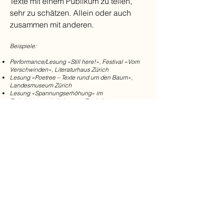
Texte mit einem Publikum zu teilen,
sehr zu schätzen. Allein oder auch
zusammen mit anderen.
Beispiele:
Performance/Lesung «Still here!», Festival «Vom
Verschwinden», Literaturhaus Zürich
Lesung «Poetree – Texte rund um den Baum»,
Landesmuseum Zürich
Lesung «Spannungserhöhung» im
Elektrizitätswerk, Kulturtage Thalwil
Lesungen am Literaturfestival «Die
Rahmenhandlung», Zürich & Bad Ragaz
Lesungen mit Musik, zusammen mit Sängerin
Sarah Huber (Projekt «Dein ganzes Leben»)
Lesungen zum Fundbüro2 («Guten Tag, haben Sie
mein Glück gefunden?»)
Lesung im Rahmen vom «Lesesessel», ONO Bern
.
..
Siehe auch:
TERMINE
Moderation