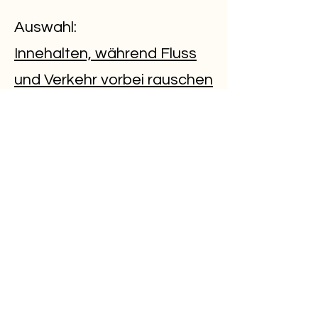
Auswahl:
Innehalten, während Fluss
und Verkehr vorbei rauschen
ZHdK, Online-Magazin
Der Blick von aussen:
Autorinnen schreiben über
den Kanton Uri,
Radio SRF, Regionaljournal
Zentralschweiz
Archimedes träumt:
Nigelnagelneuer Rundgang,
Winterthurer Zeitung, 2025